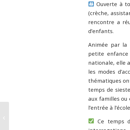
Ouverte à tou
(crèche, assista
rencontre a ré
d’enfants.
Animée par la R
petite enfance 
nationale, elle 
les modes d’acc
thématiques ont
temps de siest
aux familles ou
l’entrée à l’école
28/06 – Jean-Sébastien
Bach Chorals de
Ce temps d’
Leipzig et pièces
diverses