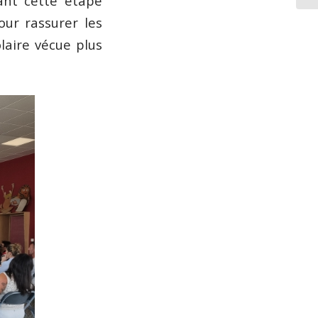
ant cette étape
our rassurer les
laire vécue plus