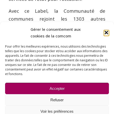
Avec ce Label, la Communauté de
communes rejoint les 1303 autres
collectivités labellisées en France.
Gérer le consentement aux
cookies de la comcom
Il est à noter que cette labellisation est
synonyme d’un financement de l’Etat de
Pour offrir les meilleures expériences, nous utilisons des technologies
telles que les cookies pour stocker et/ou accéder aux informations des
30 000 € par an au bénéfice de la
appareils. Le fait de consentir à ces technologies nous permettra de
traiter des données telles que le comportement de navigation ou les ID
Communauté de communes.
uniques sur ce site. Le fait de ne pas consentir ou de retirer son
consentement peut avoir un effet négatif sur certaines caractéristiques
et fonctions.
Partager cet article
Accepter
Refuser
Voir les préférences