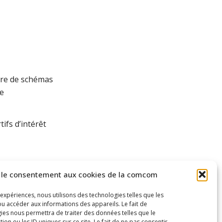
adre de schémas
e
ifs d’intérêt
tions de service
 le consentement aux cookies de la comcom
 avril 2000
s
 expériences, nous utilisons des technologies telles que les
u accéder aux informations des appareils. Le fait de
ies nous permettra de traiter des données telles que le
n ou les ID uniques sur ce site. Le fait de ne pas consentir