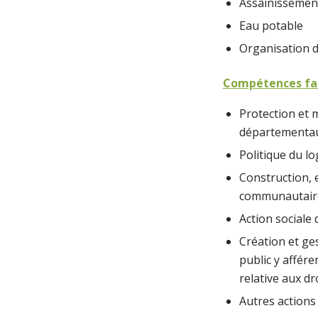
Assainissemen
Eau potable
Organisation d
Compétences fac
Protection et 
départementaux
Politique du l
Construction, 
communautair
Action sociale
Création et ges
public y affére
relative aux dr
Autres actions