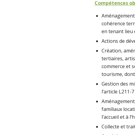
Compétences obl
Aménagement de
cohérence terr
en tenant lieu
Actions de dév
Création, amén
tertiaires, art
commerce et so
tourisme, dont 
Gestion des mi
l’article L211-
Aménagement, e
familiaux locati
l’accueil et à 
Collecte et tr