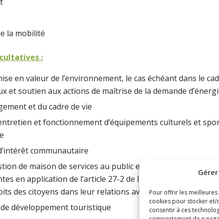
t
e la mobilité
ultatives :
mise en valeur de l’environnement, le cas échéant dans le c
 et soutien aux actions de maîtrise de la demande d’énergi
ogement et du cadre de vie
entretien et fonctionnement d’équipements culturels et sport
e
 d’intérêt communautaire
tion de maison de services au public et définition des obliga
Gérer
ntes en application de l’article 27-2 de la loi n°2000-321 du 12
oits des citoyens dans leur relations avec les administration
Pour offrir les meilleures
cookies pour stocker et/o
 de développement touristique
consentir à ces technolog
comportement de navigatio