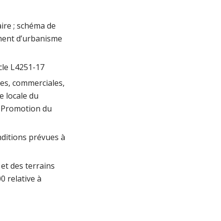
ire ; schéma de
ument d’urbanisme
cle L4251-17
les, commerciales,
e locale du
; Promotion du
nditions prévues à
et des terrains
00 relative à