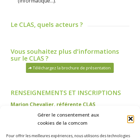
(informatique…).
Le CLAS, quels acteurs ?
Vous souhaitez plus d’informations
sur le CLAS ?
Téléchargez la brochure de présentation
RENSEIGNEMENTS ET INSCRIPTIONS
Marion Chevalier, référente CLAS
06.04.98.07.43
Gérer le consentement aux
clas@ccgevrey-nuits.com
cookies de la comcom
Centre Geneviève Martin, rue de la Berchère à
Pour offrir les meilleures expériences, nous utilisons des technologies