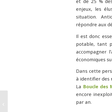
et de 25 % des 
enjeux, les é
situation. Ant
répondre aux déf
Il est donc esse
potable, tant 
accompagner l’a
économiques sur
Dans cette per
à identifier des
La
Boucle des M
encore inexploi
par an.
Un nouveau sentier balisé sur la
Réserve Naturelle