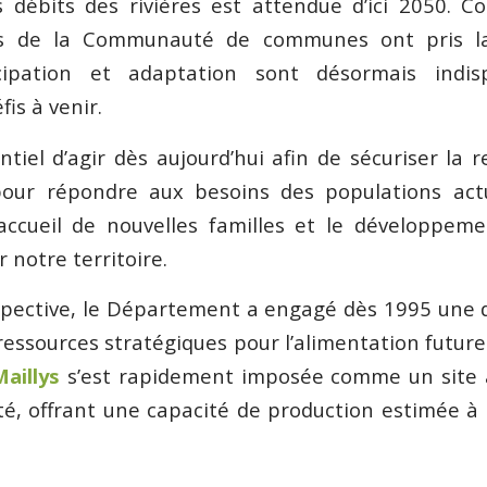
débits des rivières est attendue d’ici 2050. C
lus de la Communauté de communes ont pris l
icipation et adaptation sont désormais indi
is à venir.
ntiel d’agir dès aujourd’hui afin de sécuriser la
pour répondre aux besoins des populations act
ccueil de nouvelles familles et le développeme
 notre territoire.
spective, le Département a engagé dès 1995 une 
 ressources stratégiques pour l’alimentation futur
aillys
s’est rapidement imposée comme un site à
té, offrant une capacité de production estimée à 