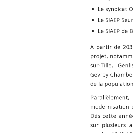
Le syndicat O
Le SIAEP Seu
Le SIAEP de 
À partir de 203
projet, notamme
sur-Tille, Gen
Gevrey-Chambert
de la populatio
Parallèlemen
modernisation d
Dès cette année
sur plusieurs 