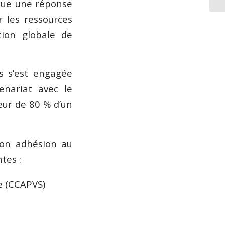
itue une réponse
r les ressources
ation globale de
 s’est engagée
enariat avec le
eur de 80 % d’un
on adhésion au
tes :
e (CCAPVS)