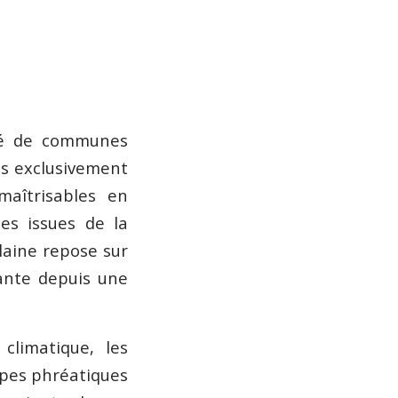
té de communes
es exclusivement
maîtrisables en
es issues de la
Plaine repose sur
ante depuis une
limatique, les
ppes phréatiques