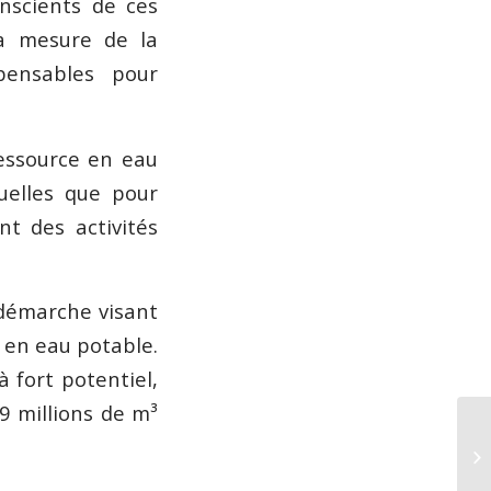
onscients de ces
a mesure de la
spensables pour
 ressource en eau
uelles que pour
nt des activités
démarche visant
e en eau potable.
 fort potentiel,
9 millions de m³
U