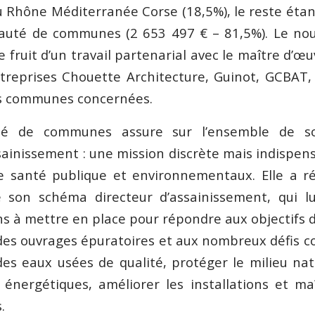
au Rhône Méditerranée Corse (18,5%), le reste étan
uté de communes (2 653 497 € – 81,5%). Le no
 fruit d’un travail partenarial avec le maître d’œ
ntreprises Chouette Architecture, Guinot, GCBAT,
es communes concernées.
 de communes assure sur l’ensemble de son
inissement : une mission discrète mais indispen
e santé publique et environnementaux. Elle a 
de son schéma directeur d’assainissement, qui l
ions à mettre en place pour répondre aux objectifs
es ouvrages épuratoires et aux nombreux défis col
es eaux usées de qualité, protéger le milieu natu
nergétiques, améliorer les installations et maî
.