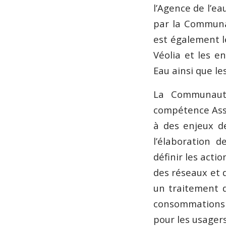
l’Agence de l’e
par la Communa
est également le
Véolia et les e
Eau ainsi que l
La Communauté
compétence Assa
à des enjeux d
l’élaboration 
définir les act
des réseaux et d
un traitement d
consommations é
pour les usagers