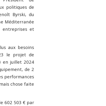
ux politiques de
enoît Byrski, du
ône Méditerranée
 entreprises et
plus aux besoins
23 le projet de
 en juillet 2024
équipement, de 2
ses performances
mais chose faite
de 602 503 € par