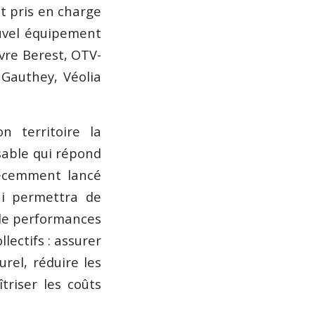
t pris en charge
uvel équipement
uvre Berest, OTV-
 Gauthey, Véolia
 territoire la
sable qui répond
récemment lancé
ui permettra de
 de performances
lectifs : assurer
rel, réduire les
triser les coûts