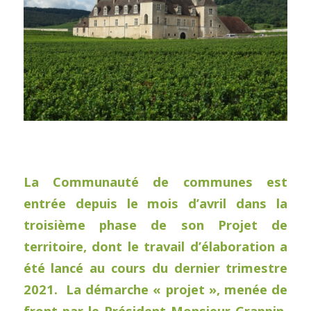
La Communauté de communes est
entrée depuis le mois d’avril dans la
troisième phase de son Projet de
territoire, dont le travail d’élaboration a
été lancé au cours du dernier trimestre
2021.
La démarche « projet », menée de
front par le Président Monsieur Grappin,