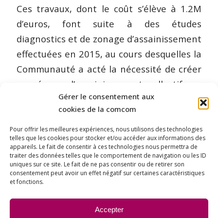
Ces travaux, dont le coût s’élève à 1.2M
d’euros, font suite à des études
diagnostics et de zonage d’assainissement
effectuées en 2015, au cours desquelles la
Communauté a acté la nécessité de créer
un réseau d’assainissement collectif sur
Gérer le consentement aux
les deux bourgs afin de protéger les
cookies de la comcom
ressources en eau potable et notamment
la source de la Doué à Arcenant. Les
Pour offrir les meilleures expériences, nous utilisons des technologies
telles que les cookies pour stocker et/ou accéder aux informations des
travaux ont été entamés à la fin du mois
appareils. Le fait de consentir à ces technologies nous permettra de
traiter des données telles que le comportement de navigation ou les ID
de janvier.
uniques sur ce site. Le fait de ne pas consentir ou de retirer son
consentement peut avoir un effet négatif sur certaines caractéristiques
et fonctions.
Partager cet article
Accepter