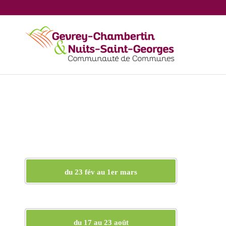
du 23 fév au 1er mars
du 17 au 23 août