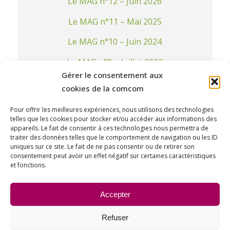
Le MAG n°12 – Juin 2026
Le MAG n°11 – Mai 2025
Le MAG n°10 – Juin 2024
Le MAG n°9 – Juillet 2023
Gérer le consentement aux
Le MAG n°8 – Juillet 2022
cookies de la comcom
Le MAG n°7 – Juin 2021
Pour offrir les meilleures expériences, nous utilisons des technologies
telles que les cookies pour stocker et/ou accéder aux informations des
LE MAG n°6 – Janvier 2020
appareils. Le fait de consentir à ces technologies nous permettra de
traiter des données telles que le comportement de navigation ou les ID
LE MAG n°5 – Juin 2019
uniques sur ce site. Le fait de ne pas consentir ou de retirer son
consentement peut avoir un effet négatif sur certaines caractéristiques
LE MAG n°4 – Janvier 2019
et fonctions.
LE MAG n°3 – Septembre 2018
Accepter
LE MAG n°2 – Mars 2018
Refuser
LE MAG n°1 – Novembre 2017