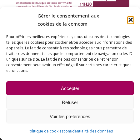
01, 10, 18, 24 et 29/06 – Rendez-vous
Gérer le consentement aux
musicaux de l’Ecole de Musique
cookies de la comcom
Intercommunale
Pour offrir les meilleures expériences, nous utilisons des technologies
Date et heure : Lundi 1er juin à 18h30, mercredi 10
telles que les cookies pour stocker et/ou accéder aux informations des
juin à…
appareils. Le fait de consentir à ces technologies nous permettra de
traiter des données telles que le comportement de navigation ou les ID
uniques sur ce site. Le fait de ne pas consentir ou de retirer son
consentement peut avoir un effet négatif sur certaines caractéristiques
et fonctions.
Accepter
Refuser
Voir les préférences
Politique de cookies
confidentialité des données