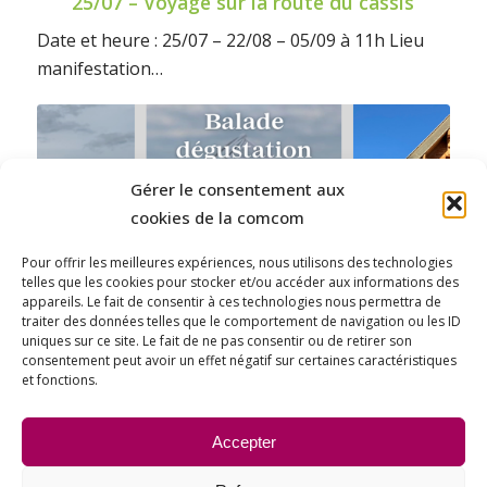
25/07 – Voyage sur la route du cassis
Date et heure : 25/07 – 22/08 – 05/09 à 11h Lieu
manifestation…
Gérer le consentement aux
cookies de la comcom
Pour offrir les meilleures expériences, nous utilisons des technologies
telles que les cookies pour stocker et/ou accéder aux informations des
appareils. Le fait de consentir à ces technologies nous permettra de
traiter des données telles que le comportement de navigation ou les ID
uniques sur ce site. Le fait de ne pas consentir ou de retirer son
consentement peut avoir un effet négatif sur certaines caractéristiques
et fonctions.
08 et 25/07 – Balade dégustation dans les
vignes de la Côte de Nuits
Accepter
Date et heure : 08/07 – 25/07 – 12/09 à 18h Lieu