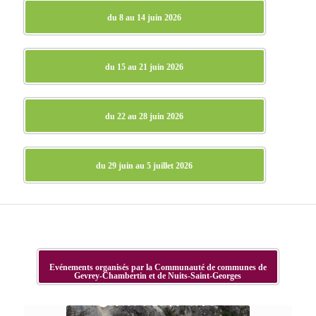
du 8 au 14 juin 2026
du 15 au 21 juin 2026
du 22 au 28 juin 2026
du 29 juin au 5 juillet 2026
Evénements organisés par la Communauté de communes de
Gevrey-Chambertin et de Nuits-Saint-Georges